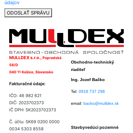
údajov
ODOSLAŤ SPRÁVU
MULLDEX s.r.o.,
Popradská
Obchodno-technický
58/D
riaditeľ
040 11 Košice, Slovensko
Ing. Jozef Bačko
Fakturačné údaje:
Tel:
0918 737 298
IČO: 46 982 621
DIČ: 2023702373
email:
backo@mulldex.sk
IČ DPH: SK2023702373
Č. účtu: SK69 0200 0000
Stavbyvedúci pozemné
0034 5303 8558