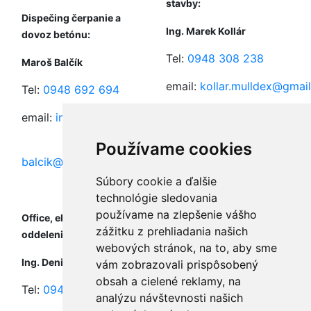
stavby:
Dispečing čerpanie a
Ing. Marek Kollár
dovoz betónu:
Tel:
0948 308 238
Maroš Balčík
email:
kollar.mulldex@gmai
Tel:
0948 692 694
email:
info@mulldex.sk
,
Stavbyvedúci inžinierské
Používame cookies
stavby:
balcik@mulldex.sk
Súbory cookie a ďalšie
Ing. Roman Farkaš
technológie sledovania
Tel:
0917 350 902
používame na zlepšenie vášho
Office, ekonomické
zážitku z prehliadania našich
oddelenie:
email:
webových stránok, na to, aby sme
farkas.mulldex@gmail.com
Ing. Denisa Straková
vám zobrazovali prispôsobený
obsah a cielené reklamy, na
Navigácia:
N48°43'23.5" E21°1
Tel:
0948 095 111
analýzu návštevnosti našich