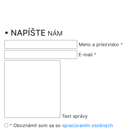
•
NAPÍŠTE
NÁM
Meno a priezvisko
*
E-mail
*
Text správy
*
Oboznámil som sa so
spracúvaním osobných