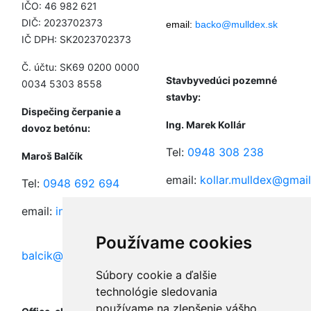
IČO: 46 982 621
DIČ: 2023702373
email:
backo@mulldex.sk
IČ DPH: SK2023702373
Č. účtu: SK69 0200 0000
Stavbyvedúci pozemné
0034 5303 8558
stavby:
Dispečing čerpanie a
Ing. Marek Kollár
dovoz betónu:
Tel:
0948 308 238
Maroš Balčík
email:
kollar.mulldex@gmai
Tel:
0948 692 694
email:
info@mulldex.sk
,
Stavbyvedúci inžinierské
Používame cookies
stavby:
balcik@mulldex.sk
Súbory cookie a ďalšie
Ing. Roman Farkaš
technológie sledovania
Tel:
0917 350 902
používame na zlepšenie vášho