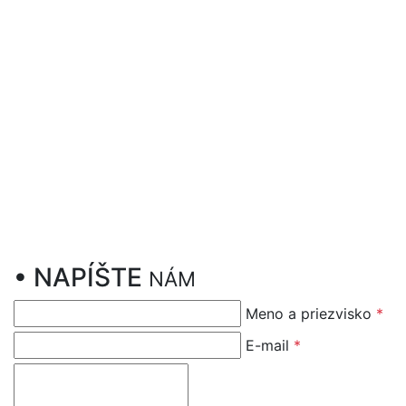
•
NAPÍŠTE
NÁM
Meno a priezvisko
*
E-mail
*